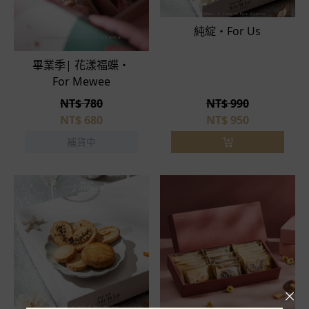
純綻・For Us
畢業季| 花漾福蝶・
For Mewee
NT$ 780
NT$ 990
NT$
680
NT$
950
補貨中