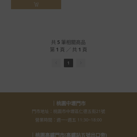
共
5
筆相關商品
第
1
頁 ／ 共
1
頁
1
｜桃園中壢門市
門市地址：桃園市中壢區仁德五街21號
營業時間：週一~週五 11:30~18:00
｜桃園高鐵門市(高鐵站五號出口旁)