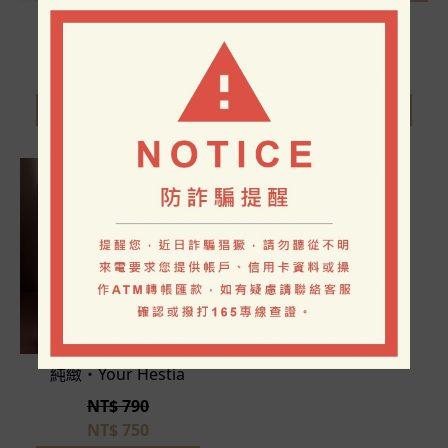
豐初・For Us
豐蘊・Our Demeter
NT$ 1190
NT$
1080
NT$
790
純緻・Your Hestia
NT$ 790
NT$
750