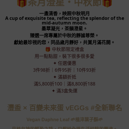
🎁茶月澄星・中秋節🎁
一盞清香，映照中秋明月
A cup of exquisite tea, reflecting the splendor of the
mid-autumn moon.
墨翠凝光，茶韻澄星。
臻選一席專屬於中秋的靜謐尊榮。
獻給最珍視的您，同品歲月靜好，共賞月滿花開。
🎁 中秋節限定禮盒
用一點點甜，裝下很多很多愛
✦ 任選優惠
3件98折｜6件95折｜10件93折
✦ 滿額折抵
滿5,800折100｜滿8,800折188
✦ 滿3盒免運
灃盉 × 百變未來蛋 vEGGs #全新聯名
Vegan Daphne Leaf 🌱植淬葉子酥🌱