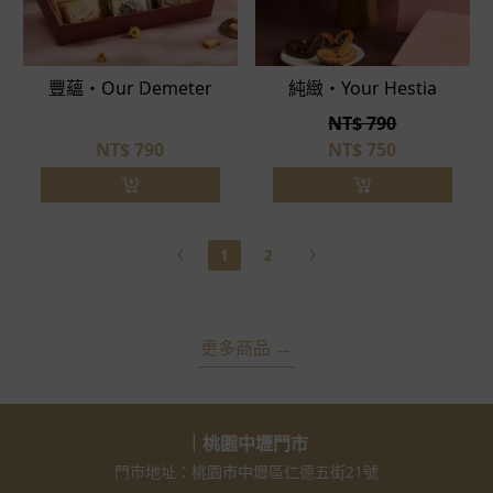
豐蘊・Our Demeter
純緻・Your Hestia
NT$ 790
NT$
790
NT$
750
1
2
更多商品 →
｜桃園中壢門市
門市地址：桃園市中壢區仁德五街21號