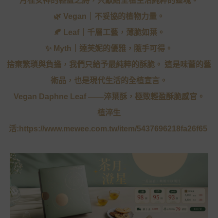
月桂女神的輕盈之詩，只獻給全植生活純粹的靈魂。
🌿 Vegan｜不妥協的植物力量。
🍂 Leaf｜千層工藝，薄脆如葉。
✨ Myth｜達芙妮的優雅，隨手可得。
捨棄繁瑣與負擔，我們只給予最純粹的酥脆。
這是味蕾的藝
術品，也是現代生活的全植宣言。
Vegan Daphne Leaf ——淬葉酥，極致輕盈酥脆感官。
植淬生
活:
https://www.mewee.com.tw/item/5437696218fa26f65