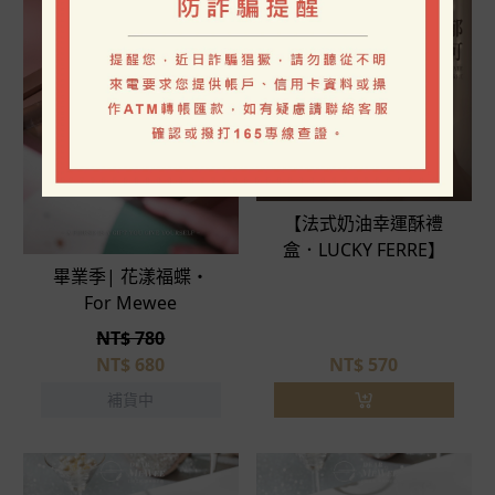
【法式奶油幸運酥禮
盒．LUCKY FERRE】
畢業季| 花漾福蝶・
For Mewee
NT$ 780
NT$
680
NT$
570
補貨中